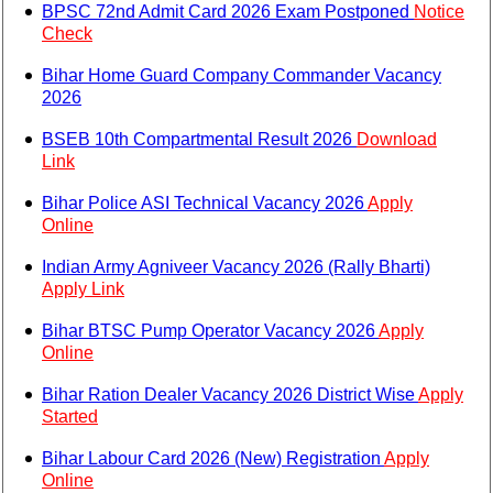
BPSC 72nd Admit Card 2026 Exam Postponed
Notice
Check
Bihar Home Guard Company Commander Vacancy
2026
BSEB 10th Compartmental Result 2026
Download
Link
Bihar Police ASI Technical Vacancy 2026
Apply
Online
Indian Army Agniveer Vacancy 2026 (Rally Bharti)
Apply Link
Bihar BTSC Pump Operator Vacancy 2026
Apply
Online
Bihar Ration Dealer Vacancy 2026 District Wise
Apply
Started
Bihar Labour Card 2026 (New) Registration
Apply
Online