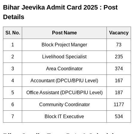
Bihar Jeevika Admit Card 2025 : Post
Details
Sl. No.
Post Name
Vacancy
1
Block Project Manger
73
2
Livelihood Specialist
235
3
Area Coordinator
374
4
Accountant (DPCU/BPIU Level)
167
5
Office Assistant (DPCU/BPIU Level)
187
6
Community Coordinator
1177
7
Block IT Executive
534