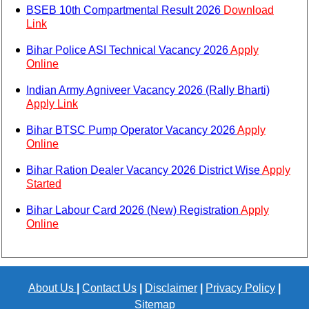
BSEB 10th Compartmental Result 2026
Download
Link
Bihar Police ASI Technical Vacancy 2026
Apply
Online
Indian Army Agniveer Vacancy 2026 (Rally Bharti)
Apply Link
Bihar BTSC Pump Operator Vacancy 2026
Apply
Online
Bihar Ration Dealer Vacancy 2026 District Wise
Apply
Started
Bihar Labour Card 2026 (New) Registration
Apply
Online
About Us
|
Contact Us
|
Disclaimer
|
Privacy Policy
|
Sitemap